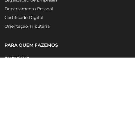
Legalização de Empresas
Departamento Pessoal
Certificado Digital
Orientação Tributária
PARA QUEM FAZEMOS
Atacadistas
Empresas de T.I
Empresas de Telecom
Restaurantes
NAVEGAÇÃO RÁPIDA
Home
Sobre
Blog