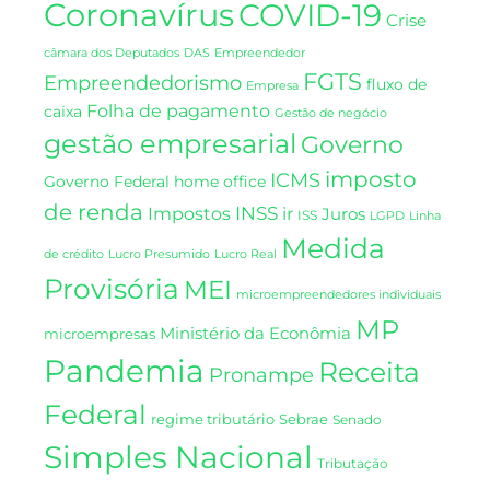
Coronavírus
COVID-19
Crise
DAS
câmara dos Deputados
Empreendedor
FGTS
Empreendedorismo
fluxo de
Empresa
Folha de pagamento
caixa
Gestão de negócio
gestão empresarial
Governo
imposto
ICMS
Governo Federal
home office
de renda
INSS
Impostos
ir
Juros
ISS
LGPD
Linha
Medida
de crédito
Lucro Presumido
Lucro Real
Provisória
MEI
microempreendedores individuais
MP
Ministério da Econômia
microempresas
Pandemia
Receita
Pronampe
Federal
regime tributário
Sebrae
Senado
Simples Nacional
Tributação