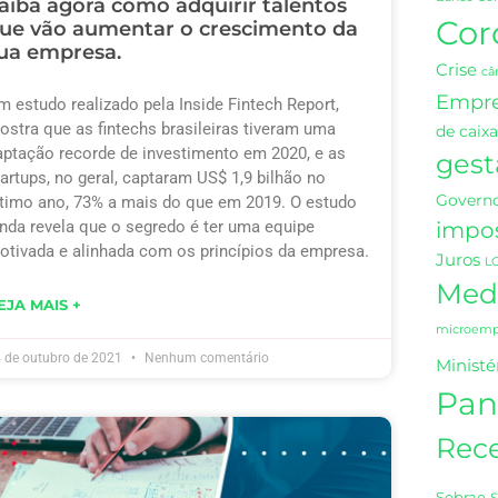
aiba agora como adquirir talentos
Cor
ue vão aumentar o crescimento da
ua empresa.
Crise
câ
Empr
m estudo realizado pela Inside Fintech Report,
ostra que as fintechs brasileiras tiveram uma
de caixa
aptação recorde de investimento em 2020, e as
gest
tartups, no geral, captaram US$ 1,9 bilhão no
Governo
ltimo ano, 73% a mais do que em 2019. O estudo
impo
inda revela que o segredo é ter uma equipe
otivada e alinhada com os princípios da empresa.
Juros
L
Medi
EJA MAIS +
microempr
 de outubro de 2021
Nenhum comentário
Ministé
Pan
Rece
Sebrae