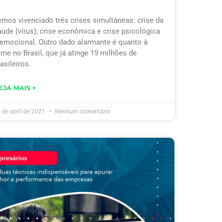
emos vivenciado três crises simultâneas: crise da
aúde (vírus); crise econômica e crise psicológica
 emocional. Outro dado alarmante é quanto à
ome no Brasil, que já atinge 19 milhões de
asileiros.
EJA MAIS +
 de abril de 2021
Nenhum comentário