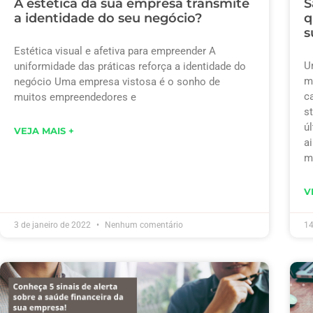
A estética da sua empresa transmite
S
a identidade do seu negócio?
q
s
Estética visual e afetiva para empreender A
U
uniformidade das práticas reforça a identidade do
m
negócio Uma empresa vistosa é o sonho de
c
muitos empreendedores e
s
ú
VEJA MAIS +
a
m
V
3 de janeiro de 2022
Nenhum comentário
14