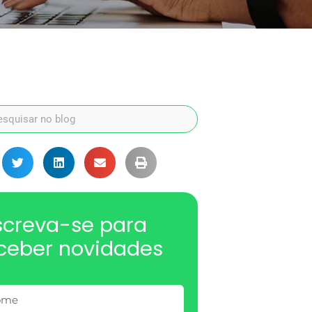
screva-se para
ceber novidades