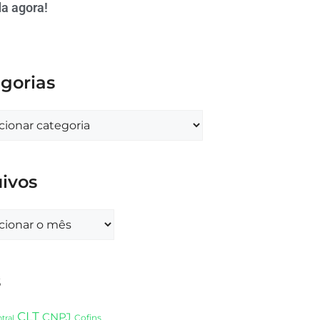
a agora!
gorias
ivos
s
CLT
CNPJ
Cofins
tral