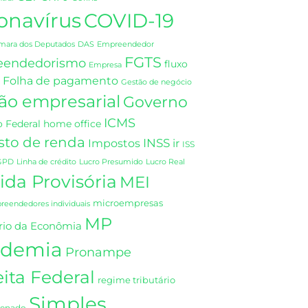
onavírus
COVID-19
DAS
mara dos Deputados
Empreendedor
FGTS
eendedorismo
fluxo
Empresa
Folha de pagamento
Gestão de negócio
ão empresarial
Governo
ICMS
 Federal
home office
sto de renda
INSS
Impostos
ir
ISS
GPD
Linha de crédito
Lucro Presumido
Lucro Real
da Provisória
MEI
microempresas
eendedores individuais
MP
rio da Econômia
demia
Pronampe
ita Federal
regime tributário
Simples