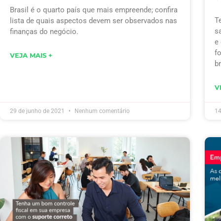
Brasil é o quarto país que mais empreende; confira
T
lista de quais aspectos devem ser observados nas
s
finanças do negócio.
e
f
VEJA MAIS +
br
V
29 de junho de 2021
Nenhum comentário
14