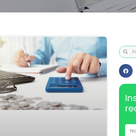
In
re