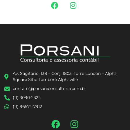
Av. Sagitário, 138 – Conj. 1803. Torre London – Alpha
Square Sítio Tamboré Alphaville
contato@porsaniconsultoria.com.br
(11) 3090-2324
(11) 96574-7912