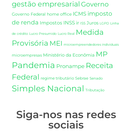
gestão empresarial
Governo
imposto
ICMS
Governo Federal
home office
de renda
INSS
Impostos
ir
Juros
ISS
LGPD
Linha
Medida
de crédito
Lucro Presumido
Lucro Real
Provisória
MEI
microempreendedores individuais
MP
Ministério da Econômia
microempresas
Pandemia
Receita
Pronampe
Federal
regime tributário
Sebrae
Senado
Simples Nacional
Tributação
Siga-nos nas redes
sociais