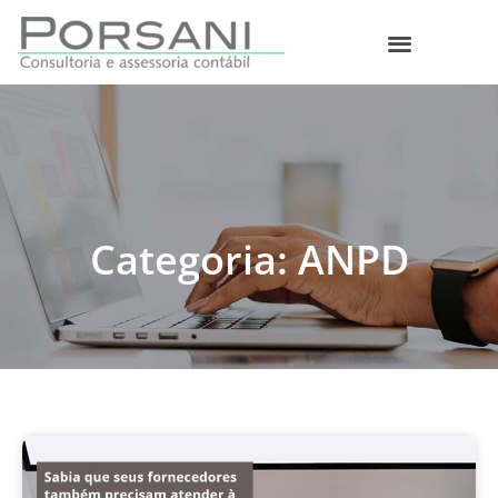
O que fazemos
Categoria: ANPD