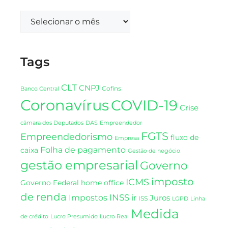
Tags
CLT
CNPJ
Cofins
Banco Central
Coronavírus
COVID-19
Crise
DAS
câmara dos Deputados
Empreendedor
FGTS
Empreendedorismo
fluxo de
Empresa
Folha de pagamento
caixa
Gestão de negócio
gestão empresarial
Governo
imposto
ICMS
Governo Federal
home office
de renda
INSS
Impostos
ir
Juros
ISS
LGPD
Linha
Medida
de crédito
Lucro Presumido
Lucro Real