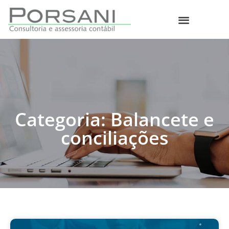
O que fazemos
Categoria: Balancete e
conciliações