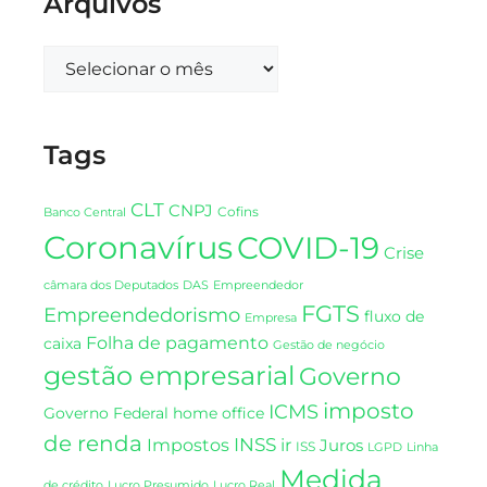
Arquivos
Tags
CLT
CNPJ
Cofins
Banco Central
Coronavírus
COVID-19
Crise
DAS
câmara dos Deputados
Empreendedor
FGTS
Empreendedorismo
fluxo de
Empresa
Folha de pagamento
caixa
Gestão de negócio
gestão empresarial
Governo
imposto
ICMS
Governo Federal
home office
de renda
INSS
Impostos
ir
Juros
ISS
LGPD
Linha
Medida
de crédito
Lucro Presumido
Lucro Real