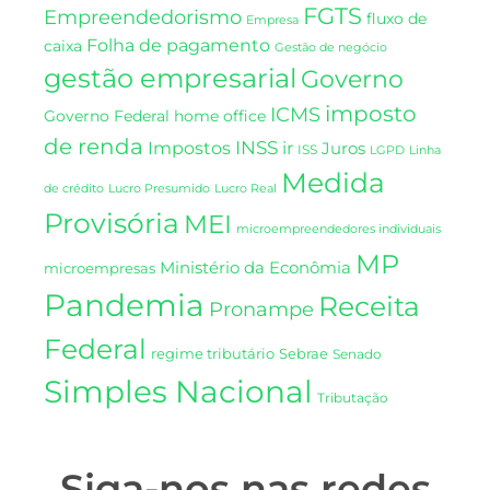
FGTS
Empreendedorismo
fluxo de
Empresa
Folha de pagamento
caixa
Gestão de negócio
gestão empresarial
Governo
imposto
ICMS
Governo Federal
home office
de renda
INSS
Impostos
ir
Juros
ISS
LGPD
Linha
Medida
de crédito
Lucro Presumido
Lucro Real
Provisória
MEI
microempreendedores individuais
MP
Ministério da Econômia
microempresas
Pandemia
Receita
Pronampe
Federal
regime tributário
Sebrae
Senado
Simples Nacional
Tributação
Siga-nos nas redes