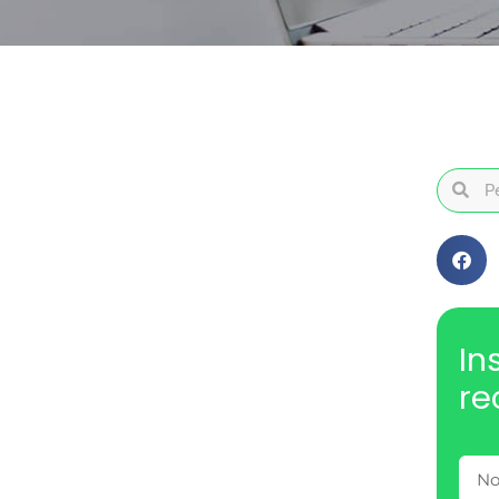
In
re