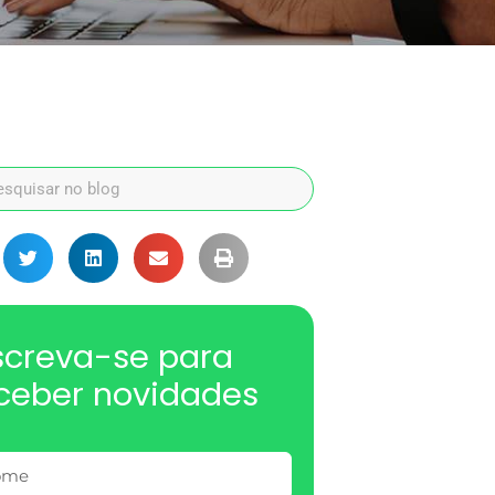
screva-se para
ceber novidades