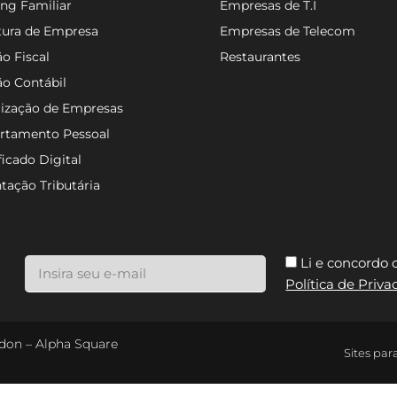
ng Familiar
Empresas de T.I
tura de Empresa
Empresas de Telecom
o Fiscal
Restaurantes
ão Contábil
lização de Empresas
rtamento Pessoal
ficado Digital
tação Tributária
Li e concordo
Política de Priv
ondon – Alpha Square
Sites par