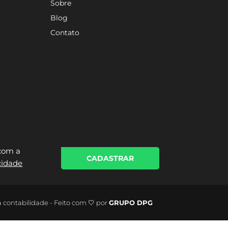
Sobre
Blog
Contato
 com a
CADASTRAR
acidade
a contabilidade - Feito com 🤍 por
GRUPO DPG