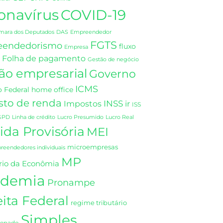
onavírus
COVID-19
DAS
mara dos Deputados
Empreendedor
FGTS
eendedorismo
fluxo
Empresa
Folha de pagamento
Gestão de negócio
ão empresarial
Governo
ICMS
 Federal
home office
sto de renda
INSS
Impostos
ir
ISS
GPD
Linha de crédito
Lucro Presumido
Lucro Real
da Provisória
MEI
microempresas
eendedores individuais
MP
rio da Econômia
demia
Pronampe
ita Federal
regime tributário
Simples