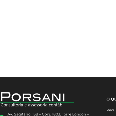
O Q
Recup
Av. Sagitário, 138 – Conj. 1803. Torre London –