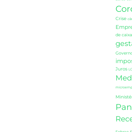
Cor
Crise
câ
Empr
de caixa
gest
Governo
impo
Juros
L
Medi
microempr
Ministé
Pan
Rece
Sebrae