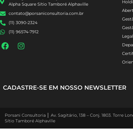
Holdi
Alpha Square Sítio Tamboré Alphaville
Aber
contato@porsaniconsultoria.com.br
Gestã
(11) 3090-2324
Gest
(11) 96574-7912
Lega
Depa
Certi
Orien
CADASTRE-SE EM NOSSO NEWSLETTER
Porsani Consultoria │ Av. Sagitário, 138 – Conj. 1803. Torre L
Sítio Tamboré Alphaville