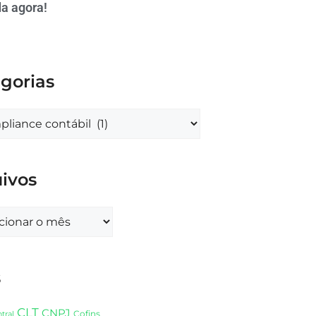
a agora!
gorias
ivos
s
CLT
CNPJ
Cofins
tral