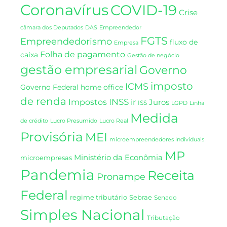
Coronavírus
COVID-19
Crise
DAS
câmara dos Deputados
Empreendedor
FGTS
Empreendedorismo
fluxo de
Empresa
Folha de pagamento
caixa
Gestão de negócio
gestão empresarial
Governo
imposto
ICMS
Governo Federal
home office
de renda
INSS
Impostos
ir
Juros
ISS
LGPD
Linha
Medida
de crédito
Lucro Presumido
Lucro Real
Provisória
MEI
microempreendedores individuais
MP
Ministério da Econômia
microempresas
Pandemia
Receita
Pronampe
Federal
regime tributário
Sebrae
Senado
Simples Nacional
Tributação