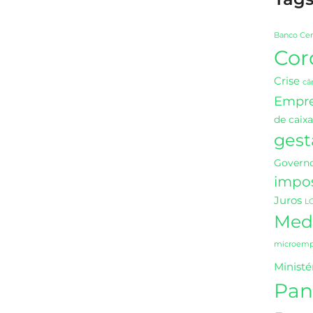
Banco Cen
Cor
Crise
câ
Empr
de caixa
gest
Governo
impo
Juros
L
Medi
microempr
Ministé
Pan