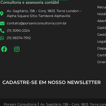
Recup
Av. Sagitário, 138 – Conj. 1803. Torre London –
Holdi
Alpha Square Sítio Tamboré Alphaville
Aber
contato@porsaniconsultoria.com.br
Gestã
(11) 3090-2324
Gest
(11) 96574-7912
Lega
Depa
Certi
Orien
CADASTRE-SE EM NOSSO NEWSLETTER
Porsani Consultoria │ Av. Sagitário, 138 – Conj. 1803. Torre L