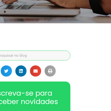
screva-se para
ceber novidades