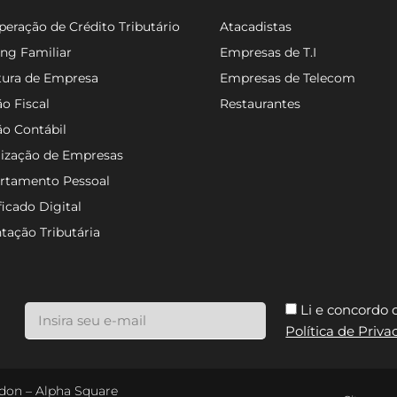
eração de Crédito Tributário
Atacadistas
ng Familiar
Empresas de T.I
tura de Empresa
Empresas de Telecom
o Fiscal
Restaurantes
ão Contábil
lização de Empresas
rtamento Pessoal
ficado Digital
tação Tributária
Li e concordo
Política de Priv
ondon – Alpha Square