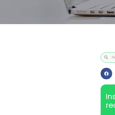
In
re