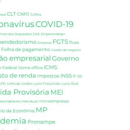
CLT
CNPJ
Cofins
tral
onavírus
COVID-19
DAS
mara dos Deputados
Empreendedor
FGTS
eendedorismo
fluxo
Empresa
Folha de pagamento
Gestão de negócio
ão empresarial
Governo
ICMS
 Federal
home office
sto de renda
INSS
Impostos
ir
ISS
GPD
Linha de crédito
Lucro Presumido
Lucro Real
da Provisória
MEI
microempresas
eendedores individuais
MP
rio da Econômia
demia
Pronampe