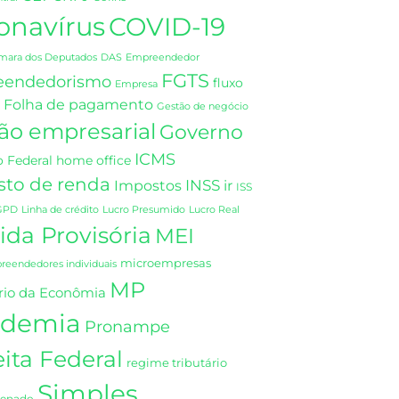
onavírus
COVID-19
DAS
mara dos Deputados
Empreendedor
FGTS
eendedorismo
fluxo
Empresa
Folha de pagamento
Gestão de negócio
ão empresarial
Governo
ICMS
 Federal
home office
sto de renda
INSS
Impostos
ir
ISS
GPD
Linha de crédito
Lucro Presumido
Lucro Real
da Provisória
MEI
microempresas
eendedores individuais
MP
rio da Econômia
demia
Pronampe
ita Federal
regime tributário
Simples