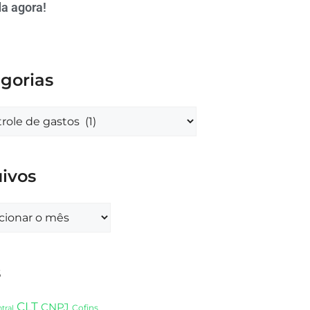
a agora!
gorias
ivos
s
CLT
CNPJ
Cofins
tral