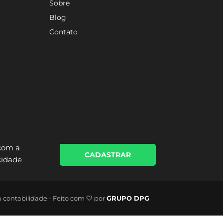
Sobre
Blog
Contato
 com a
CADASTRAR
acidade
a contabilidade - Feito com 🤍 por
GRUPO DPG