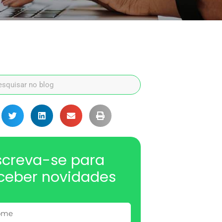
screva-se para
ceber novidades