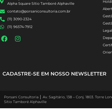
Holdi
Alpha Square Sítio Tamboré Alphaville
Aber
contato@porsaniconsultoria.com.br
Gestã
(11) 3090-2324
Gest
(11) 96574-7912
Lega
Depa
Certi
Orien
CADASTRE-SE EM NOSSO NEWSLETTER
Porsani Consultoria │ Av. Sagitário, 138 – Conj. 1803. Torre L
Sítio Tamboré Alphaville