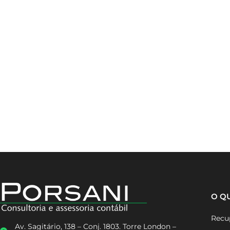
O Q
Recup
Av. Sagitário, 138 – Conj. 1803. Torre London –