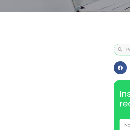
In
re