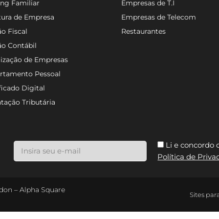
ng Familiar
Empresas de T.I
tura de Empresa
Empresas de Telecom
o Fiscal
Restaurantes
ão Contábil
lização de Empresas
rtamento Pessoal
ficado Digital
tação Tributária
Li e concordo
Política de Priv
ondon – Alpha Square
Sites par