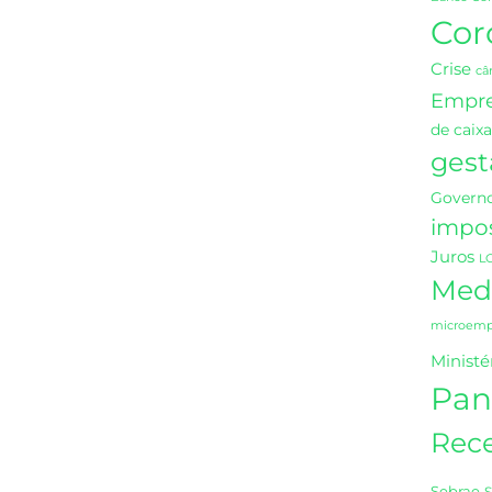
Cor
Crise
câ
Empr
de caixa
gest
Governo
impo
Juros
L
Medi
microempr
Ministé
Pan
Rece
Sebrae