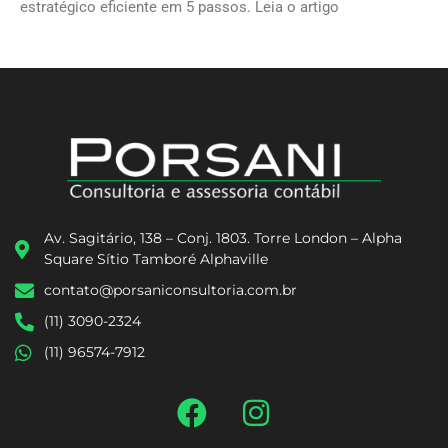
estratégico eficiente em 5 passos. Leia o artigo
Av. Sagitário, 138 – Conj. 1803. Torre London – Alpha
Square Sítio Tamboré Alphaville
contato@porsaniconsultoria.com.br
(11) 3090-2324
(11) 96574-7912