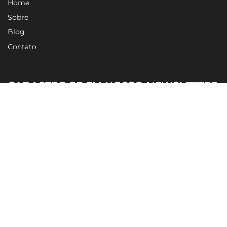
Home
Sobre
Blog
Contato
CADASTRE-SE EM NOSSO NEWSLETTER
Li e concordo com a
Política de Privacidade
CADASTRAR
Porsani Consultoria │ Av. Sagitário, 138 – Conj. 1803. Torre
London – Alpha Square Sítio Tamboré Alphaville