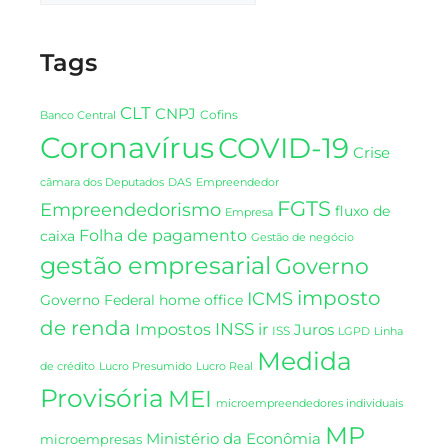
Tags
CLT
CNPJ
Cofins
Banco Central
Coronavírus
COVID-19
Crise
DAS
câmara dos Deputados
Empreendedor
FGTS
Empreendedorismo
fluxo de
Empresa
Folha de pagamento
caixa
Gestão de negócio
gestão empresarial
Governo
imposto
ICMS
Governo Federal
home office
de renda
INSS
Impostos
ir
Juros
ISS
LGPD
Linha
Medida
de crédito
Lucro Presumido
Lucro Real
Provisória
MEI
microempreendedores individuais
MP
Ministério da Econômia
microempresas