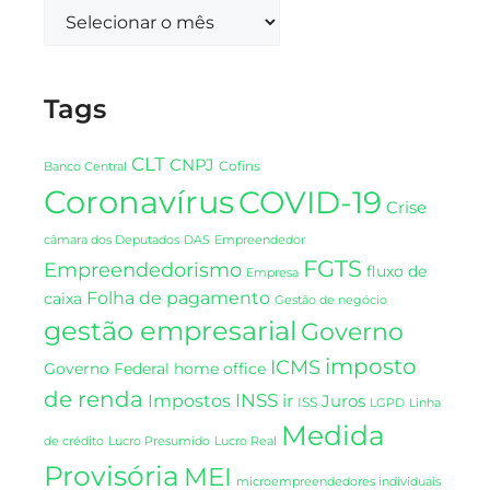
Tags
CLT
CNPJ
Cofins
Banco Central
Coronavírus
COVID-19
Crise
DAS
câmara dos Deputados
Empreendedor
FGTS
Empreendedorismo
fluxo de
Empresa
Folha de pagamento
caixa
Gestão de negócio
gestão empresarial
Governo
imposto
ICMS
Governo Federal
home office
de renda
INSS
Impostos
ir
Juros
ISS
LGPD
Linha
Medida
de crédito
Lucro Presumido
Lucro Real
Provisória
MEI
microempreendedores individuais