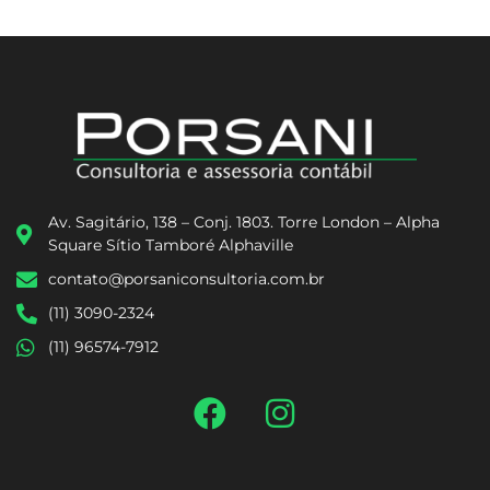
Av. Sagitário, 138 – Conj. 1803. Torre London – Alpha
Square Sítio Tamboré Alphaville
contato@porsaniconsultoria.com.br
(11) 3090-2324
(11) 96574-7912