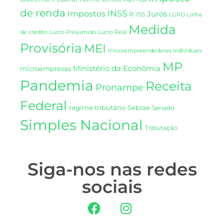
de renda
INSS
Impostos
ir
Juros
ISS
LGPD
Linha
Medida
de crédito
Lucro Presumido
Lucro Real
Provisória
MEI
microempreendedores individuais
MP
Ministério da Econômia
microempresas
Pandemia
Receita
Pronampe
Federal
regime tributário
Sebrae
Senado
Simples Nacional
Tributação
Siga-nos nas redes
sociais