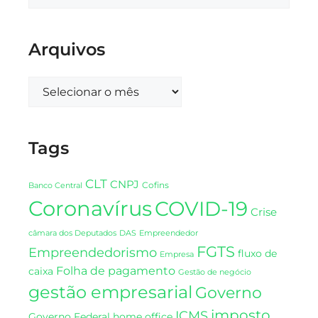
Arquivos
Tags
CLT
CNPJ
Cofins
Banco Central
Coronavírus
COVID-19
Crise
DAS
câmara dos Deputados
Empreendedor
FGTS
Empreendedorismo
fluxo de
Empresa
Folha de pagamento
caixa
Gestão de negócio
gestão empresarial
Governo
imposto
ICMS
Governo Federal
home office