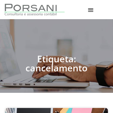
O que fazemos
Etiqueta:
cancelamento