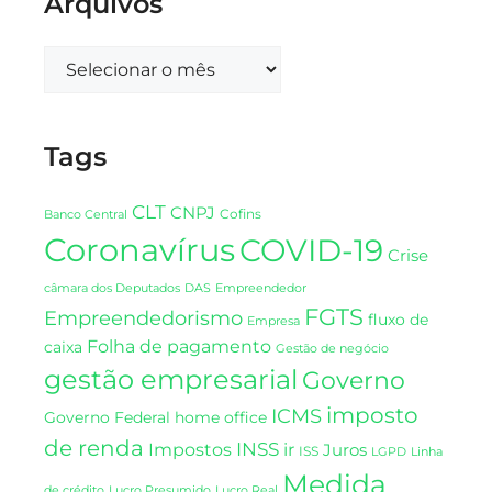
Arquivos
Tags
CLT
CNPJ
Cofins
Banco Central
Coronavírus
COVID-19
Crise
DAS
câmara dos Deputados
Empreendedor
FGTS
Empreendedorismo
fluxo de
Empresa
Folha de pagamento
caixa
Gestão de negócio
gestão empresarial
Governo
imposto
ICMS
Governo Federal
home office
de renda
INSS
Impostos
ir
Juros
ISS
LGPD
Linha
Medida
de crédito
Lucro Presumido
Lucro Real