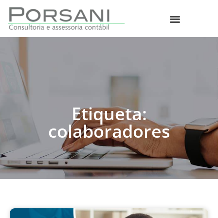
O que fazemos
Etiqueta:
colaboradores