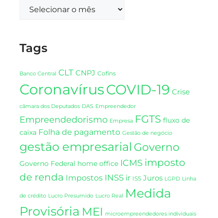
Tags
CLT
CNPJ
Cofins
Banco Central
Coronavírus
COVID-19
Crise
DAS
câmara dos Deputados
Empreendedor
FGTS
Empreendedorismo
fluxo de
Empresa
Folha de pagamento
caixa
Gestão de negócio
gestão empresarial
Governo
imposto
ICMS
Governo Federal
home office
de renda
INSS
Impostos
ir
Juros
ISS
LGPD
Linha
Medida
de crédito
Lucro Presumido
Lucro Real
Provisória
MEI
microempreendedores individuais