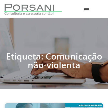
O que fazemos
Etiqueta: Comunicação
não-violenta