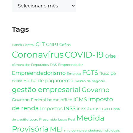
Tags
CLT
CNPJ
Cofins
Banco Central
Coronavírus
COVID-19
Crise
DAS
câmara dos Deputados
Empreendedor
FGTS
Empreendedorismo
fluxo de
Empresa
Folha de pagamento
caixa
Gestão de negócio
gestão empresarial
Governo
imposto
ICMS
Governo Federal
home office
de renda
INSS
Impostos
ir
Juros
ISS
LGPD
Linha
Medida
de crédito
Lucro Presumido
Lucro Real
Provisória
MEI
microempreendedores individuais