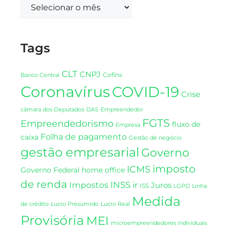
Tags
CLT
CNPJ
Cofins
Banco Central
Coronavírus
COVID-19
Crise
DAS
câmara dos Deputados
Empreendedor
FGTS
Empreendedorismo
fluxo de
Empresa
Folha de pagamento
caixa
Gestão de negócio
gestão empresarial
Governo
imposto
ICMS
Governo Federal
home office
de renda
INSS
Impostos
ir
Juros
ISS
LGPD
Linha
Medida
de crédito
Lucro Presumido
Lucro Real
Provisória
MEI
microempreendedores individuais