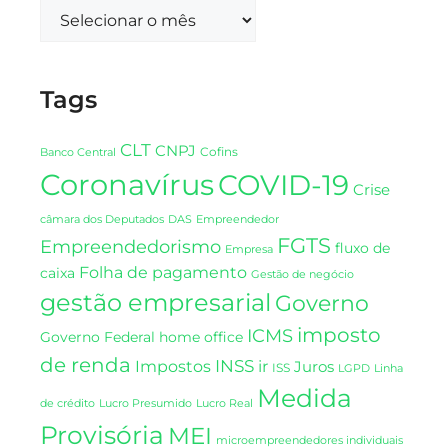
Tags
CLT
CNPJ
Cofins
Banco Central
Coronavírus
COVID-19
Crise
DAS
câmara dos Deputados
Empreendedor
FGTS
Empreendedorismo
fluxo de
Empresa
Folha de pagamento
caixa
Gestão de negócio
gestão empresarial
Governo
imposto
ICMS
Governo Federal
home office
de renda
INSS
Impostos
ir
Juros
ISS
LGPD
Linha
Medida
de crédito
Lucro Presumido
Lucro Real
Provisória
MEI
microempreendedores individuais