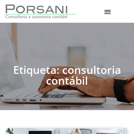
O que fazemos
Etiqueta: consultoria
contábil