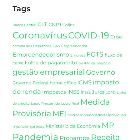
Tags
CLT
CNPJ
Cofins
Banco Central
Coronavírus
COVID-19
Crise
DAS
câmara dos Deputados
Empreendedor
FGTS
Empreendedorismo
fluxo de
Empresa
Folha de pagamento
caixa
Gestão de negócio
gestão empresarial
Governo
imposto
ICMS
Governo Federal
home office
de renda
INSS
Impostos
ir
Juros
ISS
LGPD
Linha
Medida
de crédito
Lucro Presumido
Lucro Real
Provisória
MEI
microempreendedores individuais
MP
Ministério da Econômia
microempresas
Pandemia
Receita
Pronampe