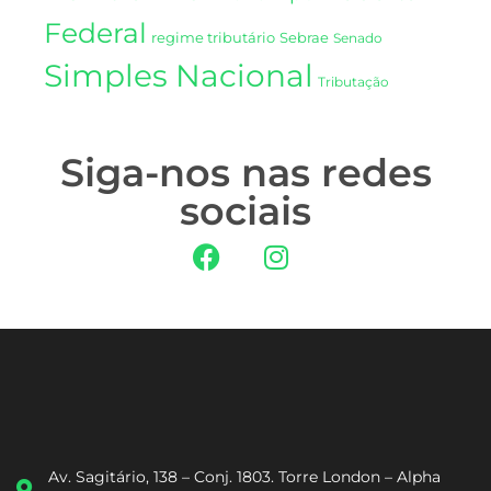
Federal
regime tributário
Sebrae
Senado
Simples Nacional
Tributação
Siga-nos nas redes
sociais
Av. Sagitário, 138 – Conj. 1803. Torre London – Alpha