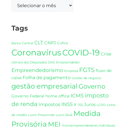
Tags
CLT
CNPJ
Cofins
Banco Central
Coronavírus
COVID-19
Crise
DAS
câmara dos Deputados
Empreendedor
FGTS
Empreendedorismo
fluxo de
Empresa
Folha de pagamento
caixa
Gestão de negócio
gestão empresarial
Governo
imposto
ICMS
Governo Federal
home office
de renda
INSS
Impostos
ir
Juros
ISS
LGPD
Linha
Medida
de crédito
Lucro Presumido
Lucro Real
Provisória
MEI
microempreendedores individuais