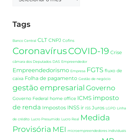
Tags
CLT
CNPJ
Cofins
Banco Central
Coronavírus
COVID-19
Crise
DAS
câmara dos Deputados
Empreendedor
FGTS
Empreendedorismo
fluxo de
Empresa
Folha de pagamento
caixa
Gestão de negócio
gestão empresarial
Governo
imposto
ICMS
Governo Federal
home office
de renda
INSS
Impostos
ir
Juros
ISS
LGPD
Linha
Medida
de crédito
Lucro Presumido
Lucro Real
Provisória
MEI
microempreendedores individuais