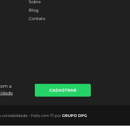
Sobre
Blog
Contato
 com a
CADASTRAR
acidade
a contabilidade - Feito com 🤍 por
GRUPO DPG