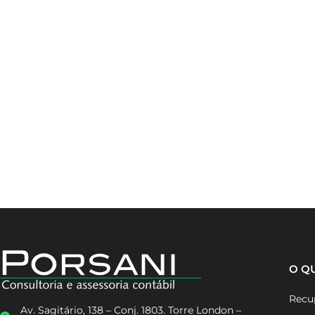
O Q
Recup
Av. Sagitário, 138 – Conj. 1803. Torre London –