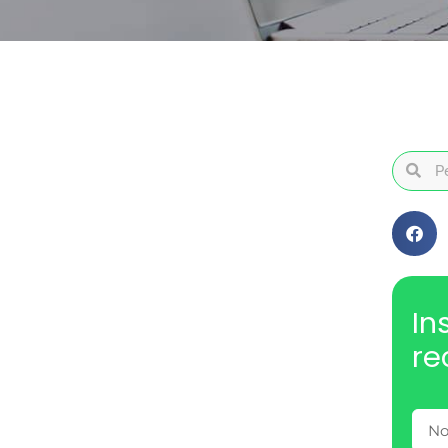
In
re