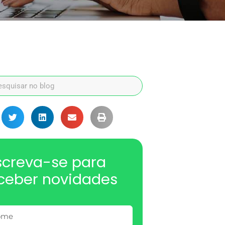
screva-se para
ceber novidades