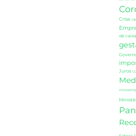
Cor
Crise
câ
Empr
de caixa
gest
Governo
impo
Juros
L
Medi
microempr
Ministé
Pan
Rece
Sebrae