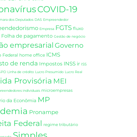
onavírus
COVID-19
DAS
mara dos Deputados
Empreendedor
FGTS
eendedorismo
fluxo
Empresa
Folha de pagamento
Gestão de negócio
ão empresarial
Governo
ICMS
 Federal
home office
sto de renda
INSS
Impostos
ir
ISS
GPD
Linha de crédito
Lucro Presumido
Lucro Real
da Provisória
MEI
microempresas
eendedores individuais
MP
rio da Econômia
demia
Pronampe
ita Federal
regime tributário
Simples