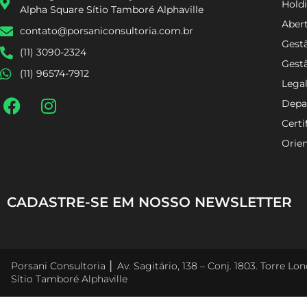
Holdi
Alpha Square Sítio Tamboré Alphaville
Aber
contato@porsaniconsultoria.com.br
Gestã
(11) 3090-2324
Gest
(11) 96574-7912
Lega
Depa
Certi
Orien
CADASTRE-SE EM NOSSO NEWSLETTER
Porsani Consultoria │ Av. Sagitário, 138 – Conj. 1803. Torre L
Sítio Tamboré Alphaville