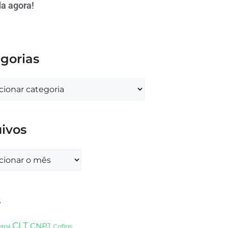
a agora!
gorias
ivos
s
CLT
CNPJ
Cofins
tral