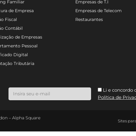
ng Familiar
Empresas de T.I
tura de Empresa
Empresas de Telecom
o Fiscal
Restaurantes
ão Contábil
lização de Empresas
rtamento Pessoal
ficado Digital
tação Tributária
Li e concordo
Política de Priv
ondon – Alpha Square
Sites par