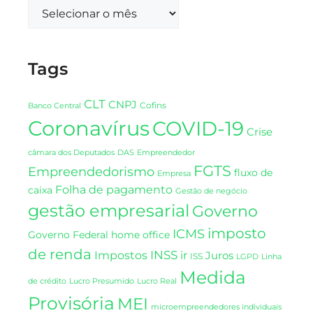
Tags
CLT
CNPJ
Cofins
Banco Central
Coronavírus
COVID-19
Crise
DAS
câmara dos Deputados
Empreendedor
FGTS
Empreendedorismo
fluxo de
Empresa
Folha de pagamento
caixa
Gestão de negócio
gestão empresarial
Governo
imposto
ICMS
Governo Federal
home office
de renda
INSS
Impostos
ir
Juros
ISS
LGPD
Linha
Medida
de crédito
Lucro Presumido
Lucro Real
Provisória
MEI
microempreendedores individuais