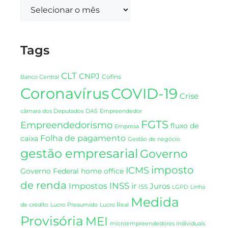
Tags
CLT
CNPJ
Cofins
Banco Central
Coronavírus
COVID-19
Crise
DAS
câmara dos Deputados
Empreendedor
FGTS
Empreendedorismo
fluxo de
Empresa
Folha de pagamento
caixa
Gestão de negócio
gestão empresarial
Governo
imposto
ICMS
Governo Federal
home office
de renda
INSS
Impostos
ir
Juros
ISS
LGPD
Linha
Medida
de crédito
Lucro Presumido
Lucro Real
Provisória
MEI
microempreendedores individuais