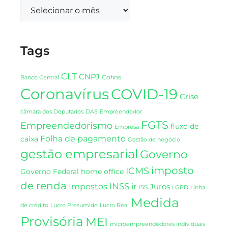
Tags
CLT
CNPJ
Cofins
Banco Central
Coronavírus
COVID-19
Crise
DAS
câmara dos Deputados
Empreendedor
FGTS
Empreendedorismo
fluxo de
Empresa
Folha de pagamento
caixa
Gestão de negócio
gestão empresarial
Governo
imposto
ICMS
Governo Federal
home office
de renda
INSS
Impostos
ir
Juros
ISS
LGPD
Linha
Medida
de crédito
Lucro Presumido
Lucro Real
Provisória
MEI
microempreendedores individuais