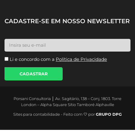
Contato
CADASTRE-SE EM NOSSO NEWSLETTER
Li e concordo com a
Política de Privacidade
CADASTRAR
Porsani Consultoria │ Av. Sagitário, 138 – Conj. 1803. Torre
London – Alpha Square Sítio Tamboré Alphaville
Sites para contabilidade - Feito com 🤍 por
GRUPO DPG