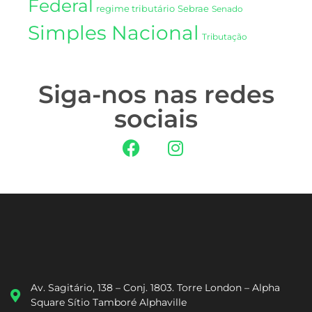
Federal
regime tributário
Sebrae
Senado
Simples Nacional
Tributação
Siga-nos nas redes
sociais
Av. Sagitário, 138 – Conj. 1803. Torre London – Alpha