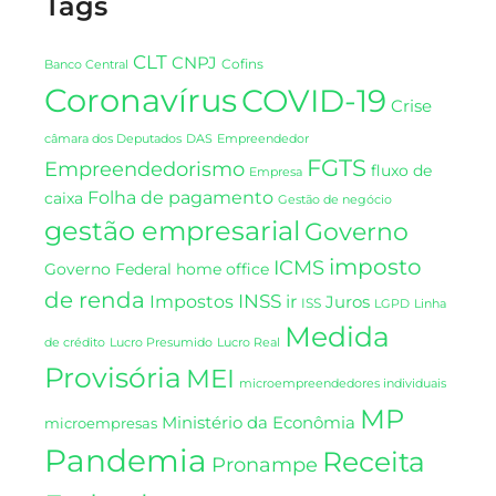
Tags
CLT
CNPJ
Cofins
Banco Central
Coronavírus
COVID-19
Crise
DAS
câmara dos Deputados
Empreendedor
FGTS
Empreendedorismo
fluxo de
Empresa
Folha de pagamento
caixa
Gestão de negócio
gestão empresarial
Governo
imposto
ICMS
Governo Federal
home office
de renda
INSS
Impostos
ir
Juros
ISS
LGPD
Linha
Medida
de crédito
Lucro Presumido
Lucro Real
Provisória
MEI
microempreendedores individuais
MP
Ministério da Econômia
microempresas
Pandemia
Receita
Pronampe