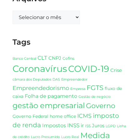
Tags
CLT
CNPJ
Cofins
Banco Central
Coronavírus
COVID-19
Crise
DAS
câmara dos Deputados
Empreendedor
FGTS
Empreendedorismo
fluxo de
Empresa
Folha de pagamento
caixa
Gestão de negócio
gestão empresarial
Governo
imposto
ICMS
Governo Federal
home office
de renda
INSS
Impostos
ir
Juros
ISS
LGPD
Linha
Medida
de crédito
Lucro Presumido
Lucro Real