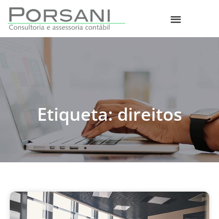
O que fazemos
Etiqueta: direitos