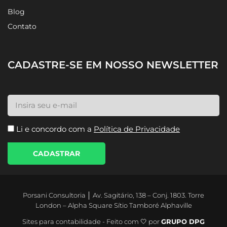
Blog
Contato
CADASTRE-SE EM NOSSO NEWSLETTER
Li e concordo com a
Política de Privacidade
CADASTRAR
Porsani Consultoria │ Av. Sagitário, 138 – Conj. 1803. Torre
London – Alpha Square Sítio Tamboré Alphaville
Sites para contabilidade - Feito com 🤍 por
GRUPO DPG