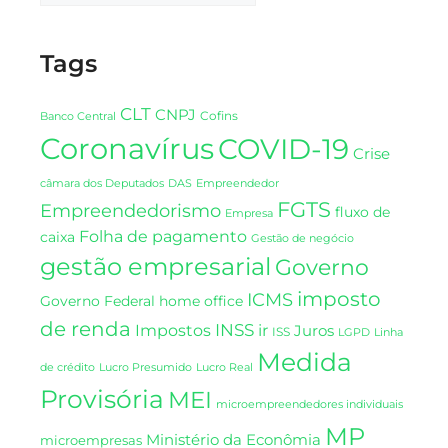
Tags
CLT
CNPJ
Cofins
Banco Central
Coronavírus
COVID-19
Crise
DAS
câmara dos Deputados
Empreendedor
FGTS
Empreendedorismo
fluxo de
Empresa
Folha de pagamento
caixa
Gestão de negócio
gestão empresarial
Governo
imposto
ICMS
Governo Federal
home office
de renda
INSS
Impostos
ir
Juros
ISS
LGPD
Linha
Medida
de crédito
Lucro Presumido
Lucro Real
Provisória
MEI
microempreendedores individuais
MP
Ministério da Econômia
microempresas