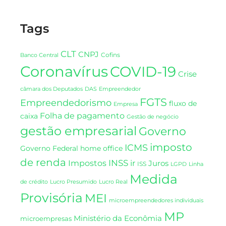
Tags
CLT
CNPJ
Cofins
Banco Central
Coronavírus
COVID-19
Crise
DAS
câmara dos Deputados
Empreendedor
FGTS
Empreendedorismo
fluxo de
Empresa
Folha de pagamento
caixa
Gestão de negócio
gestão empresarial
Governo
imposto
ICMS
Governo Federal
home office
de renda
INSS
Impostos
ir
Juros
ISS
LGPD
Linha
Medida
de crédito
Lucro Presumido
Lucro Real
Provisória
MEI
microempreendedores individuais
MP
Ministério da Econômia
microempresas