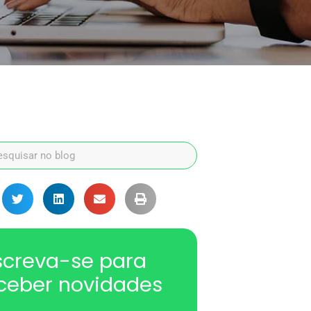
screva-se para
ceber novidades