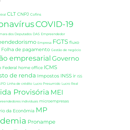
CLT
CNPJ
Cofins
tral
onavírus
COVID-19
DAS
mara dos Deputados
Empreendedor
FGTS
eendedorismo
fluxo
Empresa
Folha de pagamento
Gestão de negócio
ão empresarial
Governo
ICMS
 Federal
home office
sto de renda
INSS
Impostos
ir
ISS
GPD
Linha de crédito
Lucro Presumido
Lucro Real
da Provisória
MEI
microempresas
eendedores individuais
MP
rio da Econômia
demia
Pronampe