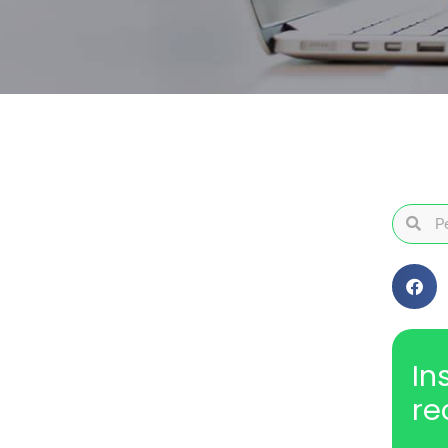
In
re