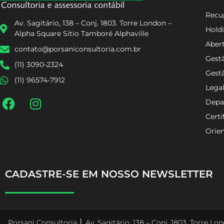
Recup
Av. Sagitário, 138 – Conj. 1803. Torre London –
Holdi
Alpha Square Sítio Tamboré Alphaville
Aber
contato@porsaniconsultoria.com.br
Gestã
(11) 3090-2324
Gest
(11) 96574-7912
Lega
Depa
Certi
Orien
CADASTRE-SE EM NOSSO NEWSLETTER
Porsani Consultoria │ Av. Sagitário, 138 – Conj. 1803. Torre L