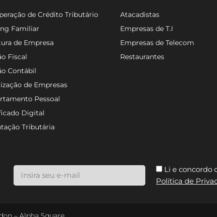
eração de Crédito Tributário
Atacadistas
ng Familiar
Empresas de T.I
tura de Empresa
Empresas de Telecom
o Fiscal
Restaurantes
ão Contábil
lização de Empresas
rtamento Pessoal
ficado Digital
tação Tributária
Li e concordo
Política de Priv
ondon – Alpha Square