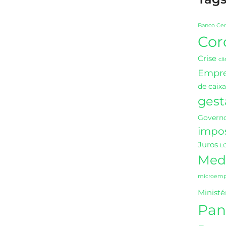
Banco Cen
Cor
Crise
câ
Empr
de caixa
gest
Governo
impo
Juros
L
Medi
microempr
Ministé
Pan