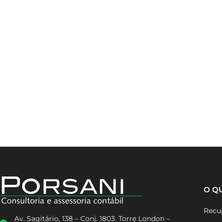
O Q
Recup
Av. Sagitário, 138 – Conj. 1803. Torre London –