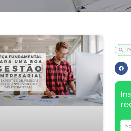
In
re