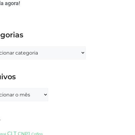
a agora!
gorias
ivos
s
CLT
CNPJ
Cofins
tral