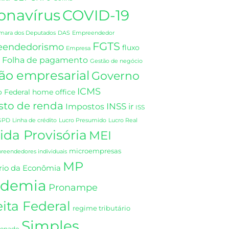
onavírus
COVID-19
DAS
mara dos Deputados
Empreendedor
FGTS
eendedorismo
fluxo
Empresa
Folha de pagamento
Gestão de negócio
ão empresarial
Governo
ICMS
 Federal
home office
sto de renda
INSS
Impostos
ir
ISS
GPD
Linha de crédito
Lucro Presumido
Lucro Real
da Provisória
MEI
microempresas
eendedores individuais
MP
rio da Econômia
demia
Pronampe
ita Federal
regime tributário
Simples