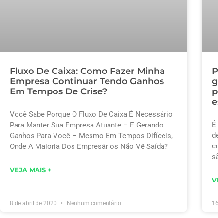
Fluxo De Caixa: Como Fazer Minha
P
Empresa Continuar Tendo Ganhos
g
Em Tempos De Crise?
p
e
Você Sabe Porque O Fluxo De Caixa É Necessário
É
Para Manter Sua Empresa Atuante – E Gerando
d
Ganhos Para Você – Mesmo Em Tempos Difíceis,
e
Onde A Maioria Dos Empresários Não Vê Saída?
s
VEJA MAIS +
V
8 de abril de 2020
Nenhum comentário
16