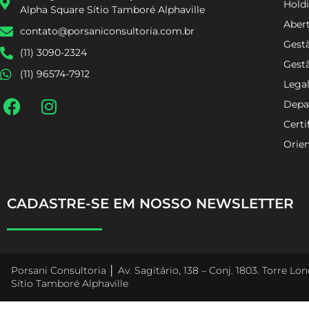
Holdi
Alpha Square Sítio Tamboré Alphaville
Aber
contato@porsaniconsultoria.com.br
Gestã
(11) 3090-2324
Gest
(11) 96574-7912
Lega
Depa
Certi
Orien
CADASTRE-SE EM NOSSO NEWSLETTER
Porsani Consultoria │ Av. Sagitário, 138 – Conj. 1803. Torre L
Sítio Tamboré Alphaville