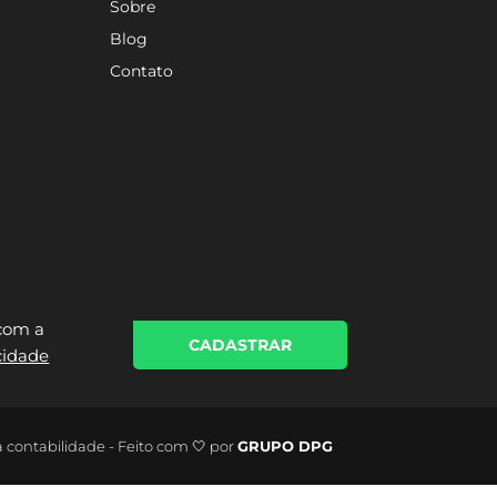
Sobre
Blog
Contato
 com a
CADASTRAR
acidade
a contabilidade - Feito com 🤍 por
GRUPO DPG