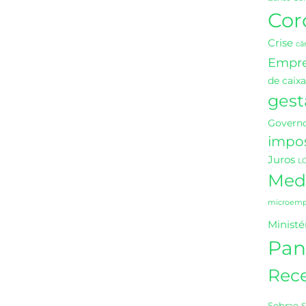
Cor
Crise
câ
Empr
de caixa
gest
Governo
impo
Juros
L
Medi
microempr
Ministé
Pan
Rece
Sebrae