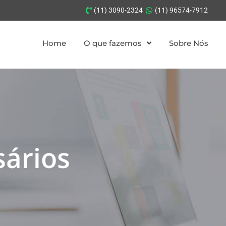
(11) 3090-2324
(11) 96574-7912
Home
O que fazemos
Sobre Nós
sários