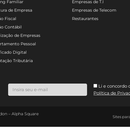
ng Familiar
Empresas de T.I
tura de Empresa
Empresas de Telecom
o Fiscal
Restaurantes
ão Contábil
lização de Empresas
rtamento Pessoal
ficado Digital
tação Tributária
Li e concordo
Política de Priv
ondon – Alpha Square
Sites par