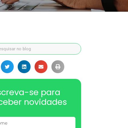
screva-se para
ceber novidades