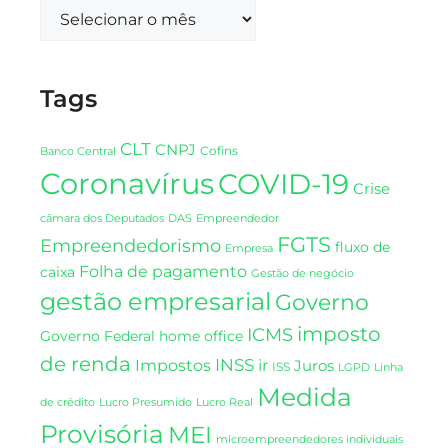
Tags
CLT
CNPJ
Cofins
Banco Central
Coronavírus
COVID-19
Crise
DAS
câmara dos Deputados
Empreendedor
FGTS
Empreendedorismo
fluxo de
Empresa
Folha de pagamento
caixa
Gestão de negócio
gestão empresarial
Governo
imposto
ICMS
Governo Federal
home office
de renda
INSS
Impostos
ir
Juros
ISS
LGPD
Linha
Medida
de crédito
Lucro Presumido
Lucro Real
Provisória
MEI
microempreendedores individuais