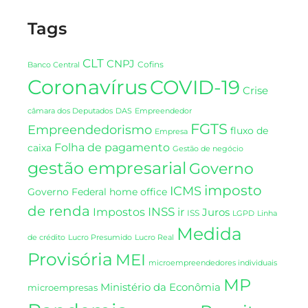
Tags
CLT
CNPJ
Cofins
Banco Central
Coronavírus
COVID-19
Crise
DAS
câmara dos Deputados
Empreendedor
FGTS
Empreendedorismo
fluxo de
Empresa
Folha de pagamento
caixa
Gestão de negócio
gestão empresarial
Governo
imposto
ICMS
Governo Federal
home office
de renda
INSS
Impostos
ir
Juros
ISS
LGPD
Linha
Medida
de crédito
Lucro Presumido
Lucro Real
Provisória
MEI
microempreendedores individuais
MP
Ministério da Econômia
microempresas