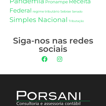
Pandemia
Receita
Pronampe
Federal
regime tributário
Sebrae
Senado
Simples Nacional
Tributação
Siga-nos nas redes
sociais