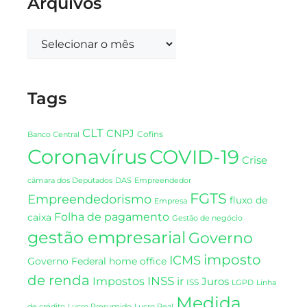
Arquivos
Tags
CLT
CNPJ
Cofins
Banco Central
Coronavírus
COVID-19
Crise
DAS
câmara dos Deputados
Empreendedor
FGTS
Empreendedorismo
fluxo de
Empresa
Folha de pagamento
caixa
Gestão de negócio
gestão empresarial
Governo
imposto
ICMS
Governo Federal
home office
de renda
INSS
Impostos
ir
Juros
ISS
LGPD
Linha
Medida
de crédito
Lucro Presumido
Lucro Real