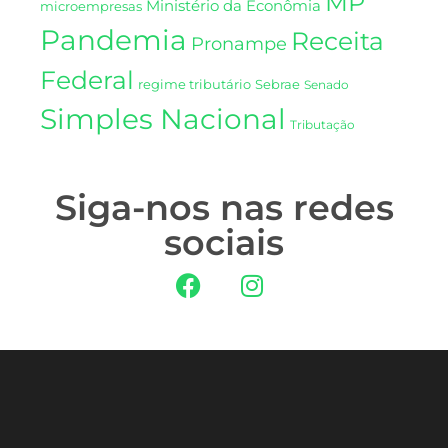
MP
Ministério da Econômia
microempresas
Pandemia
Receita
Pronampe
Federal
regime tributário
Sebrae
Senado
Simples Nacional
Tributação
Siga-nos nas redes
sociais