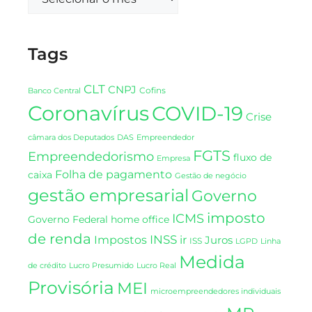
Tags
CLT
CNPJ
Cofins
Banco Central
Coronavírus
COVID-19
Crise
DAS
câmara dos Deputados
Empreendedor
FGTS
Empreendedorismo
fluxo de
Empresa
Folha de pagamento
caixa
Gestão de negócio
gestão empresarial
Governo
imposto
ICMS
Governo Federal
home office
de renda
INSS
Impostos
ir
Juros
ISS
LGPD
Linha
Medida
de crédito
Lucro Presumido
Lucro Real
Provisória
MEI
microempreendedores individuais