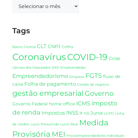
Tags
CLT
CNPJ
Cofins
Banco Central
Coronavírus
COVID-19
Crise
DAS
câmara dos Deputados
Empreendedor
FGTS
Empreendedorismo
fluxo de
Empresa
Folha de pagamento
caixa
Gestão de negócio
gestão empresarial
Governo
imposto
ICMS
Governo Federal
home office
de renda
INSS
Impostos
ir
Juros
ISS
LGPD
Linha
Medida
de crédito
Lucro Presumido
Lucro Real
Provisória
MEI
microempreendedores individuais