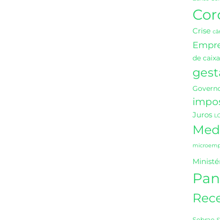
Cor
Crise
câ
Empr
de caixa
gest
Governo
impo
Juros
L
Medi
microempr
Ministé
Pan
Rece
Sebrae