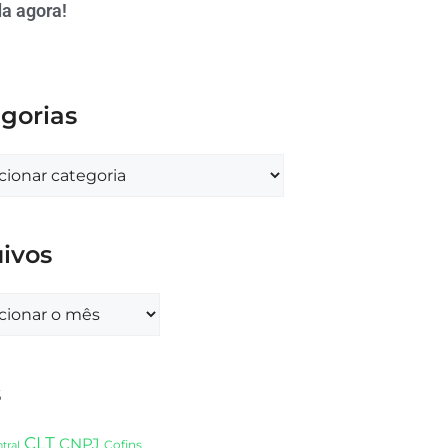
a agora!
gorias
ivos
s
CLT
CNPJ
Cofins
tral