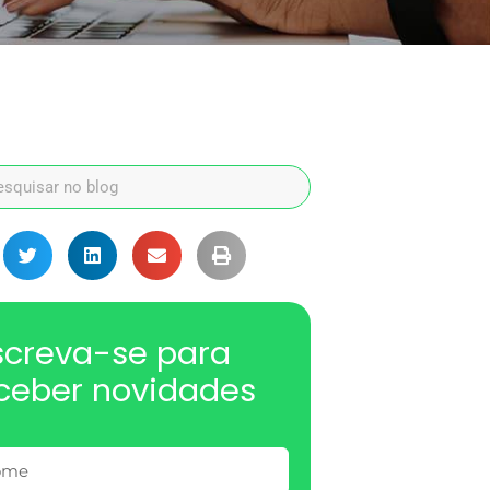
screva-se para
ceber novidades