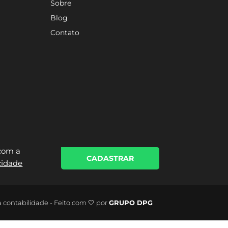
Sobre
Blog
Contato
 com a
CADASTRAR
acidade
a contabilidade - Feito com 🤍 por
GRUPO DPG