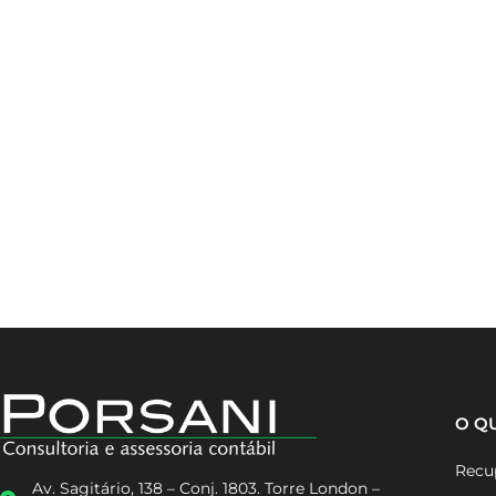
O Q
Recup
Av. Sagitário, 138 – Conj. 1803. Torre London –