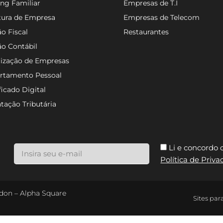
ng Familiar
Empresas de T.I
tura de Empresa
Empresas de Telecom
o Fiscal
Restaurantes
ão Contábil
lização de Empresas
rtamento Pessoal
ficado Digital
tação Tributária
Li e concordo
Política de Priv
ondon – Alpha Square
Sites par