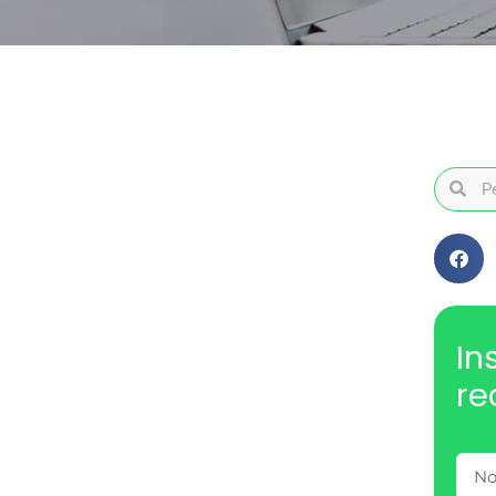
In
re