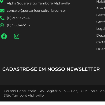
Holdi
Alpha Square Sítio Tamboré Alphaville
Aber
contato@porsaniconsultoria.com.br
Gestã
(11) 3090-2324
Gest
(11) 96574-7912
Lega
Depa
Certi
Orien
CADASTRE-SE EM NOSSO NEWSLETTER
Porsani Consultoria │ Av. Sagitário, 138 – Conj. 1803. Torre L
Sítio Tamboré Alphaville