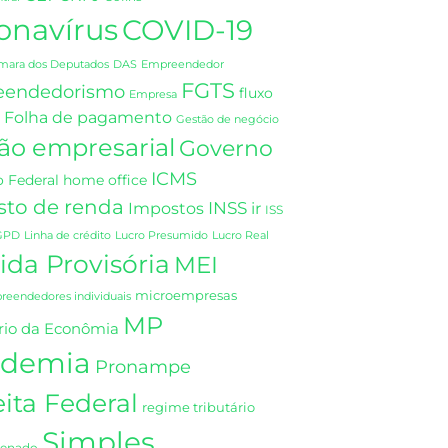
onavírus
COVID-19
DAS
mara dos Deputados
Empreendedor
FGTS
eendedorismo
fluxo
Empresa
Folha de pagamento
Gestão de negócio
ão empresarial
Governo
ICMS
 Federal
home office
sto de renda
INSS
Impostos
ir
ISS
GPD
Linha de crédito
Lucro Presumido
Lucro Real
da Provisória
MEI
microempresas
eendedores individuais
MP
rio da Econômia
demia
Pronampe
ita Federal
regime tributário
Simples