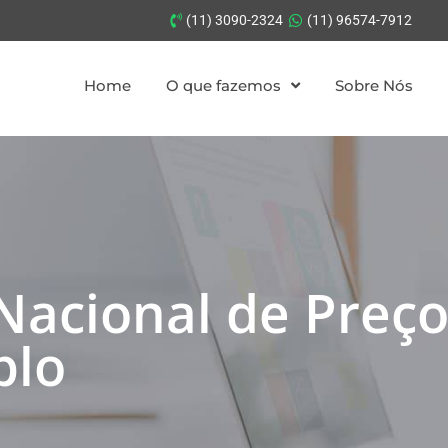
(11) 3090-2324
(11) 96574-7912
Home
O que fazemos
Sobre Nós
 Nacional de Preç
plo