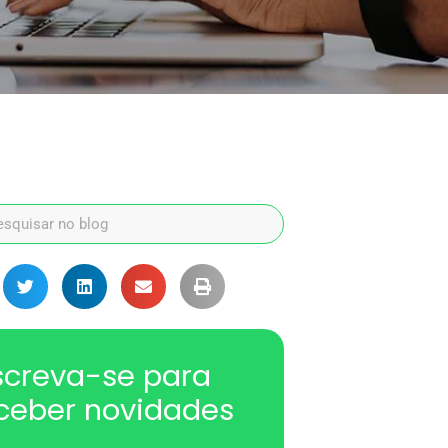
screva-se para
ceber novidades