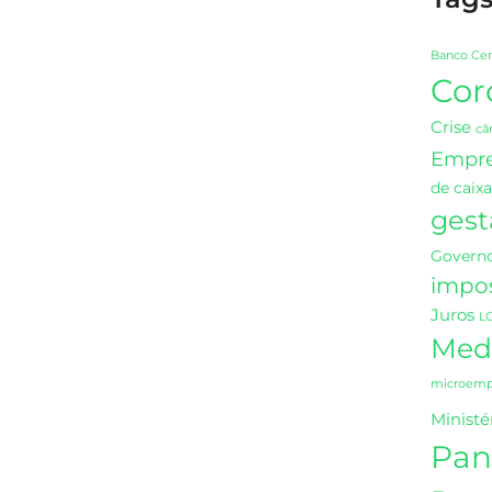
Banco Cen
Cor
Crise
câ
Empr
de caixa
gest
Governo
impo
Juros
L
Medi
microempr
Ministé
Pan