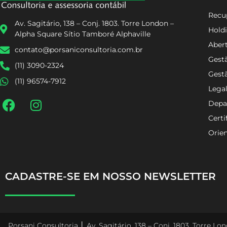
Recup
Av. Sagitário, 138 – Conj. 1803. Torre London –
Holdi
Alpha Square Sítio Tamboré Alphaville
Aber
contato@porsaniconsultoria.com.br
Gestã
(11) 3090-2324
Gest
(11) 96574-7912
Lega
Depa
Certi
Orien
CADASTRE-SE EM NOSSO NEWSLETTER
Porsani Consultoria │ Av. Sagitário, 138 – Conj. 1803. Torre L