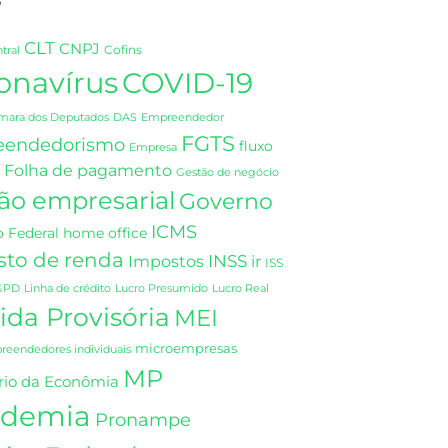
CLT
CNPJ
Cofins
tral
onavírus
COVID-19
DAS
mara dos Deputados
Empreendedor
FGTS
eendedorismo
fluxo
Empresa
Folha de pagamento
Gestão de negócio
ão empresarial
Governo
ICMS
 Federal
home office
sto de renda
INSS
Impostos
ir
ISS
GPD
Linha de crédito
Lucro Presumido
Lucro Real
da Provisória
MEI
microempresas
eendedores individuais
MP
rio da Econômia
demia
Pronampe