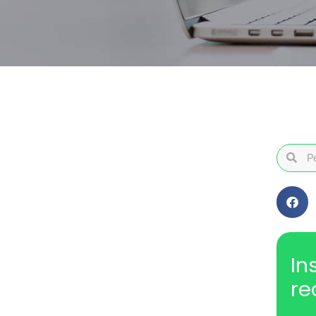
In
re