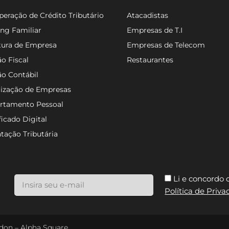
eração de Crédito Tributário
Atacadistas
ng Familiar
Empresas de T.I
tura de Empresa
Empresas de Telecom
o Fiscal
Restaurantes
ão Contábil
lização de Empresas
rtamento Pessoal
ficado Digital
tação Tributária
Li e concordo
Política de Priv
ondon – Alpha Square