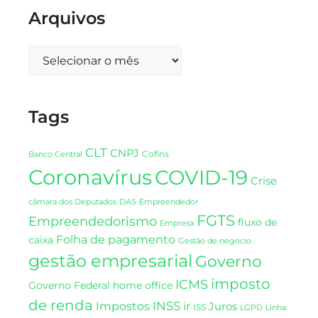
Arquivos
Tags
CLT
CNPJ
Cofins
Banco Central
Coronavírus
COVID-19
Crise
DAS
câmara dos Deputados
Empreendedor
FGTS
Empreendedorismo
fluxo de
Empresa
Folha de pagamento
caixa
Gestão de negócio
gestão empresarial
Governo
imposto
ICMS
Governo Federal
home office
de renda
INSS
Impostos
ir
Juros
ISS
LGPD
Linha