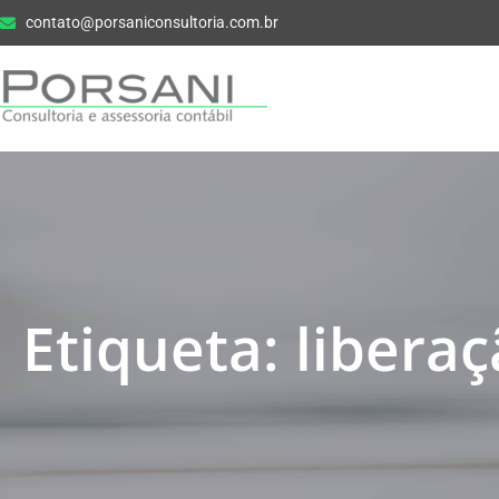
contato@porsaniconsultoria.com.br
Etiqueta: libera