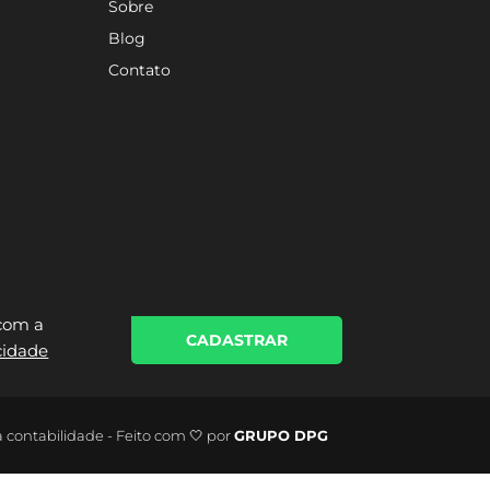
Sobre
Blog
Contato
 com a
CADASTRAR
acidade
a contabilidade - Feito com 🤍 por
GRUPO DPG