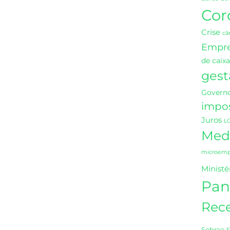
Cor
Crise
câ
Empr
de caixa
gest
Governo
impo
Juros
L
Medi
microempr
Ministé
Pan
Rece
Sebrae