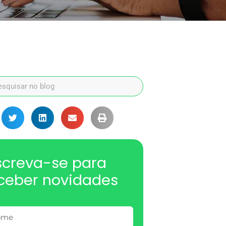
screva-se para
ceber novidades