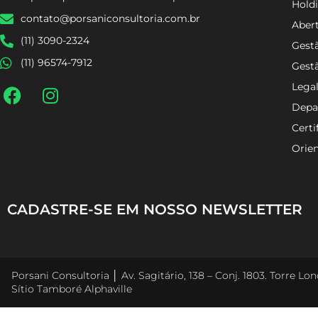
Holdi
Alpha Square Sítio Tamboré Alphaville
Aber
contato@porsaniconsultoria.com.br
Gestã
(11) 3090-2324
Gest
(11) 96574-7912
Lega
Depa
Certi
Orien
CADASTRE-SE EM NOSSO NEWSLETTER
Porsani Consultoria │ Av. Sagitário, 138 – Conj. 1803. Torre L
Sítio Tamboré Alphaville