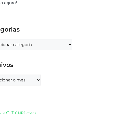
a agora!
gorias
ivos
s
CLT
CNPJ
Cofins
tral