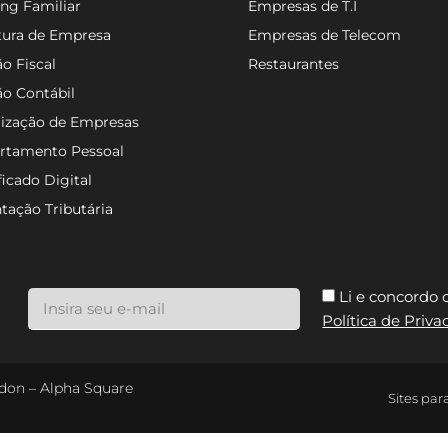
ng Familiar
Empresas de T.I
tura de Empresa
Empresas de Telecom
o Fiscal
Restaurantes
ão Contábil
lização de Empresas
rtamento Pessoal
ficado Digital
tação Tributária
Li e concordo
Política de Priv
ondon – Alpha Square
Sites par