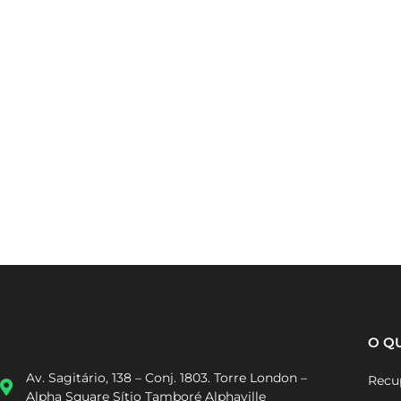
O Q
Recup
Av. Sagitário, 138 – Conj. 1803. Torre London –