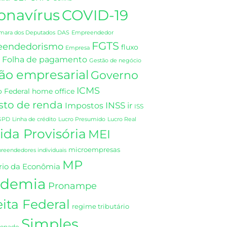
onavírus
COVID-19
DAS
mara dos Deputados
Empreendedor
FGTS
eendedorismo
fluxo
Empresa
Folha de pagamento
Gestão de negócio
ão empresarial
Governo
ICMS
 Federal
home office
sto de renda
INSS
Impostos
ir
ISS
GPD
Linha de crédito
Lucro Presumido
Lucro Real
da Provisória
MEI
microempresas
eendedores individuais
MP
rio da Econômia
demia
Pronampe
ita Federal
regime tributário
Simples