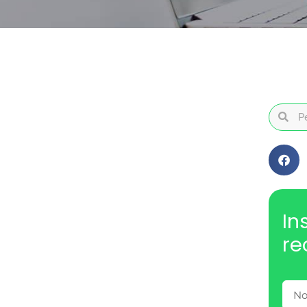
In
re