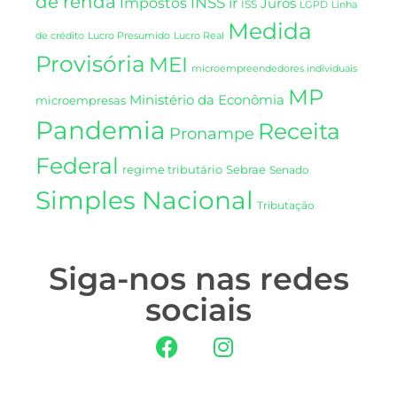
de renda
INSS
Impostos
ir
Juros
ISS
LGPD
Linha
Medida
de crédito
Lucro Presumido
Lucro Real
Provisória
MEI
microempreendedores individuais
MP
Ministério da Econômia
microempresas
Pandemia
Receita
Pronampe
Federal
regime tributário
Sebrae
Senado
Simples Nacional
Tributação
Siga-nos nas redes
sociais