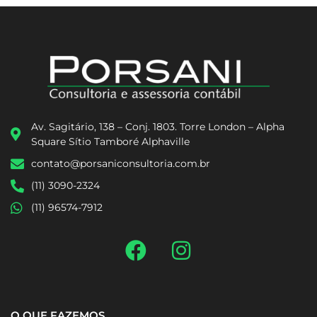
Av. Sagitário, 138 – Conj. 1803. Torre London – Alpha
Square Sítio Tamboré Alphaville
contato@porsaniconsultoria.com.br
(11) 3090-2324
(11) 96574-7912
O QUE FAZEMOS