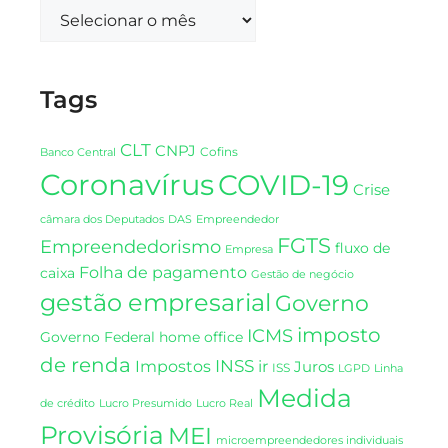
Tags
CLT
CNPJ
Cofins
Banco Central
Coronavírus
COVID-19
Crise
DAS
câmara dos Deputados
Empreendedor
FGTS
Empreendedorismo
fluxo de
Empresa
Folha de pagamento
caixa
Gestão de negócio
gestão empresarial
Governo
imposto
ICMS
Governo Federal
home office
de renda
INSS
Impostos
ir
Juros
ISS
LGPD
Linha
Medida
de crédito
Lucro Presumido
Lucro Real
Provisória
MEI
microempreendedores individuais