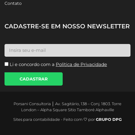
Blog
Contato
CADASTRE-SE EM NOSSO NEWSLETTER
Li e concordo com a
Política de Privacidade
CADASTRAR
Porsani Consultoria │ Av. Sagitário, 138 – Conj. 1803. Torre
London – Alpha Square Sítio Tamboré Alphaville
Sites para contabilidade - Feito com 🤍 por
GRUPO DPG