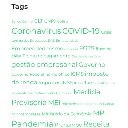
Tags
CLT
CNPJ
Cofins
Banco Central
Coronavírus
COVID-19
Crise
DAS
câmara dos Deputados
Empreendedor
FGTS
Empreendedorismo
fluxo de
Empresa
Folha de pagamento
caixa
Gestão de negócio
gestão empresarial
Governo
imposto
ICMS
Governo Federal
home office
de renda
INSS
Impostos
ir
Juros
ISS
LGPD
Linha
Medida
de crédito
Lucro Presumido
Lucro Real
Provisória
MEI
microempreendedores individuais
MP
Ministério da Econômia
microempresas
Pandemia
Receita
Pronampe