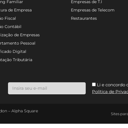
ng Familiar
Empresas de T.I
tura de Empresa
Empresas de Telecom
o Fiscal
Restaurantes
ão Contábil
lização de Empresas
rtamento Pessoal
ficado Digital
tação Tributária
Li e concordo
Política de Priv
ondon – Alpha Square
Sites par