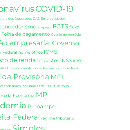
onavírus
COVID-19
DAS
mara dos Deputados
Empreendedor
FGTS
eendedorismo
fluxo
Empresa
Folha de pagamento
Gestão de negócio
ão empresarial
Governo
ICMS
 Federal
home office
sto de renda
INSS
Impostos
ir
ISS
GPD
Linha de crédito
Lucro Presumido
Lucro Real
da Provisória
MEI
microempresas
eendedores individuais
MP
rio da Econômia
demia
Pronampe
ita Federal
regime tributário
Simples