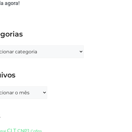
a agora!
gorias
ivos
s
CLT
CNPJ
Cofins
tral