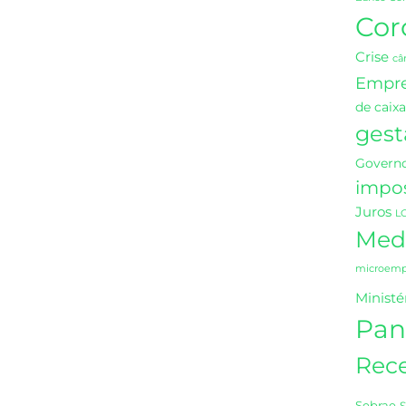
Cor
Crise
câ
Empr
de caixa
gest
Governo
impo
Juros
L
Medi
microempr
Ministé
Pan
Rece
Sebrae