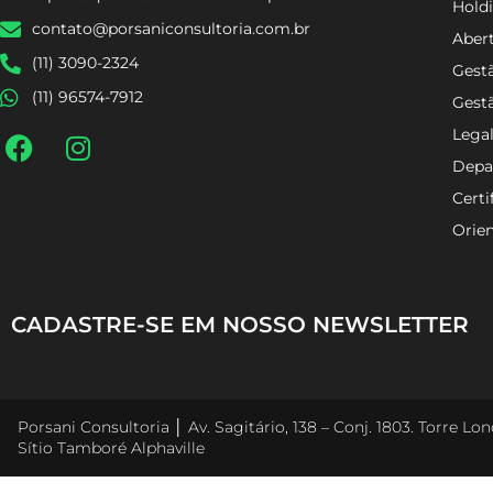
Holdi
contato@porsaniconsultoria.com.br
Aber
(11) 3090-2324
Gestã
(11) 96574-7912
Gest
Lega
Depa
Certi
Orien
CADASTRE-SE EM NOSSO NEWSLETTER
Porsani Consultoria │ Av. Sagitário, 138 – Conj. 1803. Torre L
Sítio Tamboré Alphaville