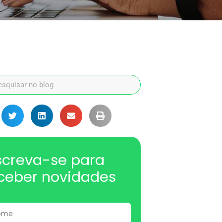
screva-se para
ceber novidades