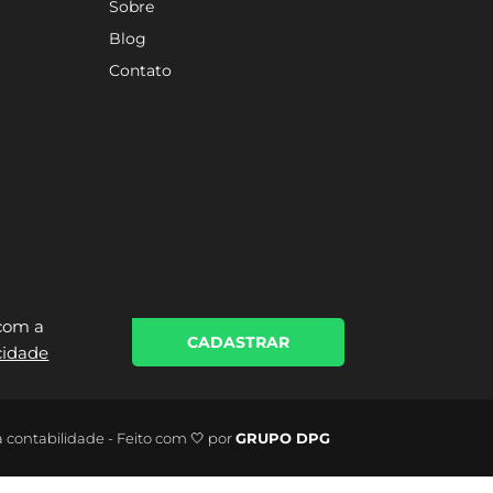
Sobre
Blog
Contato
 com a
CADASTRAR
acidade
a contabilidade - Feito com 🤍 por
GRUPO DPG