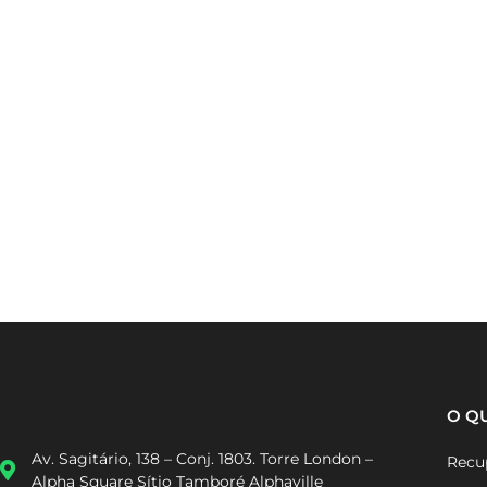
O Q
Av. Sagitário, 138 – Conj. 1803. Torre London –
Recup
Alpha Square Sítio Tamboré Alphaville