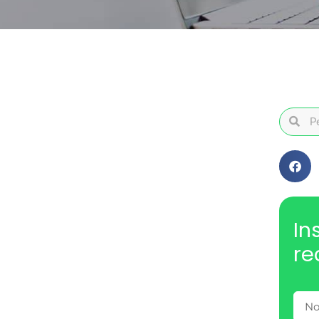
In
re