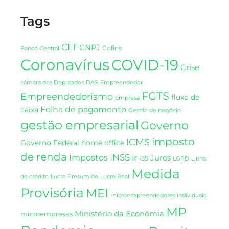
Tags
CLT
CNPJ
Cofins
Banco Central
Coronavírus
COVID-19
Crise
DAS
câmara dos Deputados
Empreendedor
FGTS
Empreendedorismo
fluxo de
Empresa
Folha de pagamento
caixa
Gestão de negócio
gestão empresarial
Governo
imposto
ICMS
Governo Federal
home office
de renda
INSS
Impostos
ir
Juros
ISS
LGPD
Linha
Medida
de crédito
Lucro Presumido
Lucro Real
Provisória
MEI
microempreendedores individuais
MP
Ministério da Econômia
microempresas