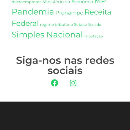
MP
Ministério da Econômia
microempresas
Pandemia
Receita
Pronampe
Federal
regime tributário
Sebrae
Senado
Simples Nacional
Tributação
Siga-nos nas redes
sociais