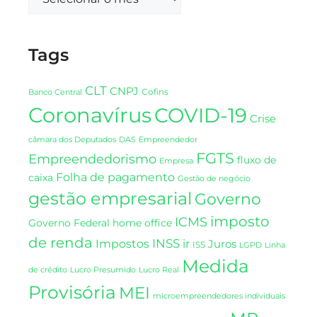
Tags
CLT
CNPJ
Cofins
Banco Central
Coronavírus
COVID-19
Crise
DAS
câmara dos Deputados
Empreendedor
FGTS
Empreendedorismo
fluxo de
Empresa
Folha de pagamento
caixa
Gestão de negócio
gestão empresarial
Governo
imposto
ICMS
Governo Federal
home office
de renda
INSS
Impostos
ir
Juros
ISS
LGPD
Linha
Medida
de crédito
Lucro Presumido
Lucro Real
Provisória
MEI
microempreendedores individuais