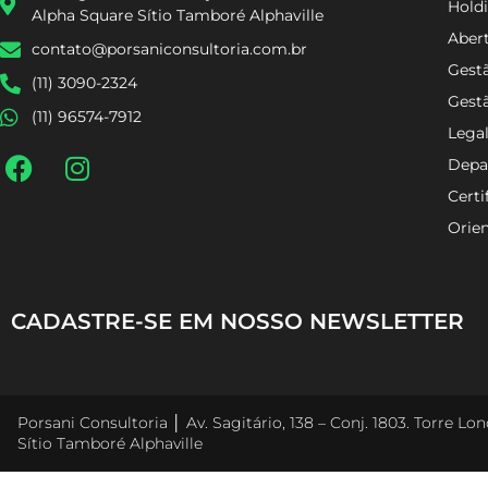
Holdi
Alpha Square Sítio Tamboré Alphaville
Aber
contato@porsaniconsultoria.com.br
Gestã
(11) 3090-2324
Gest
(11) 96574-7912
Lega
Depa
Certi
Orien
CADASTRE-SE EM NOSSO NEWSLETTER
Porsani Consultoria │ Av. Sagitário, 138 – Conj. 1803. Torre L
Sítio Tamboré Alphaville