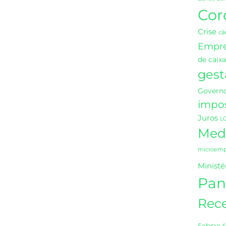
Cor
Crise
câ
Empr
de caixa
gest
Governo
impo
Juros
L
Medi
microempr
Ministé
Pan
Rece
Sebrae