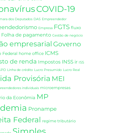
onavírus
COVID-19
DAS
mara dos Deputados
Empreendedor
FGTS
eendedorismo
fluxo
Empresa
Folha de pagamento
Gestão de negócio
ão empresarial
Governo
ICMS
 Federal
home office
sto de renda
INSS
Impostos
ir
ISS
GPD
Linha de crédito
Lucro Presumido
Lucro Real
da Provisória
MEI
microempresas
eendedores individuais
MP
rio da Econômia
demia
Pronampe
ita Federal
regime tributário
Simples