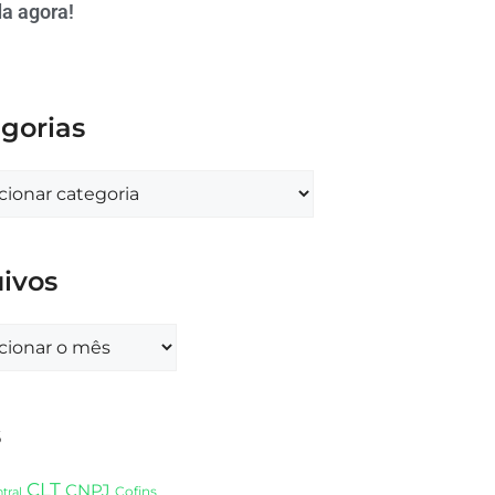
a agora!
gorias
ivos
s
CLT
CNPJ
Cofins
tral