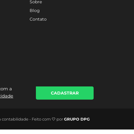
Sobre
Blog
Contato
 com a
CADASTRAR
acidade
a contabilidade - Feito com 🤍 por
GRUPO DPG