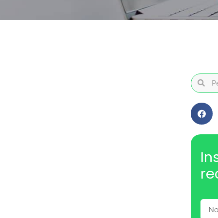
In
re