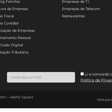
ng Familiar
Empresas de T.I
tura de Empresa
Empresas de Telecom
o Fiscal
Restaurantes
ão Contábil
lização de Empresas
rtamento Pessoal
ficado Digital
tação Tributária
Li e concordo
Política de Priv
ondon – Alpha Square
Sites par