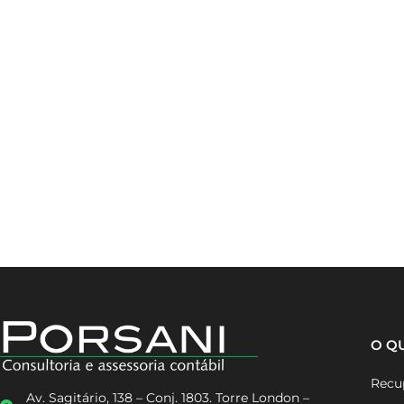
O Q
Recup
Av. Sagitário, 138 – Conj. 1803. Torre London –