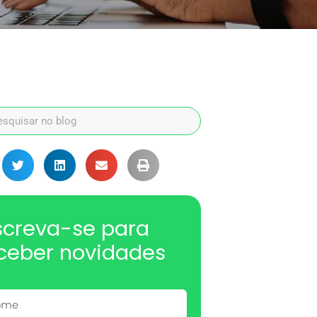
screva-se para
ceber novidades